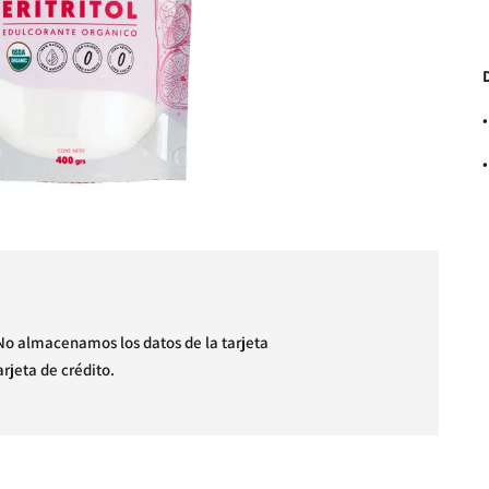
•
A
p
l
No almacenamos los datos de la tarjeta
c
rjeta de crédito.