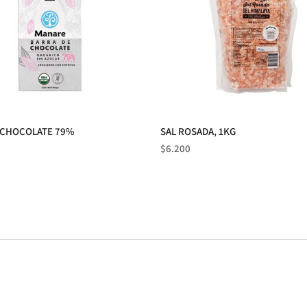
 CHOCOLATE 79%
SAL ROSADA, 1KG
Precio
$6.200
normal