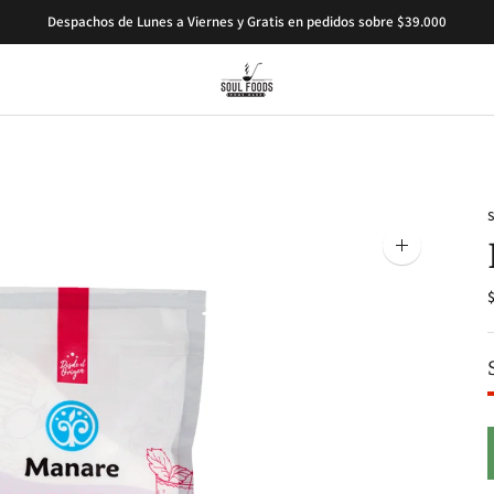
Despachos de Lunes a Viernes y Gratis en pedidos sobre $39.000
Ampliar
la
imagen