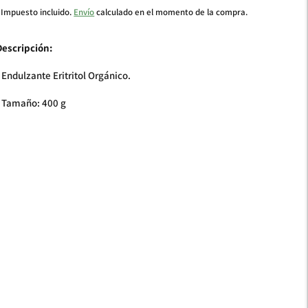
Impuesto incluido.
Envío
calculado en el momento de la compra.
Descripción:
 Endulzante Eritritol Orgánico.
• Tamaño: 400 g
ñadir
un
roducto
a
a
esta