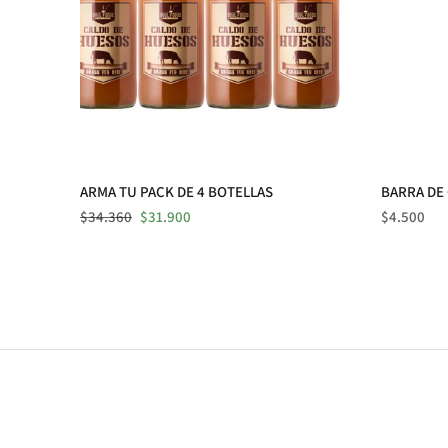
ARMA TU PACK DE 4 BOTELLAS
BARRA DE
Precio
Precio
Precio
$34.360
$31.900
$4.500
normal
de
normal
venta