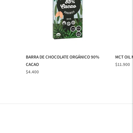
BARRA DE CHOCOLATE ORGÁNICO 90%
MCT OIL 
Precio
CACAO
$11.900
Precio
normal
$4.400
normal